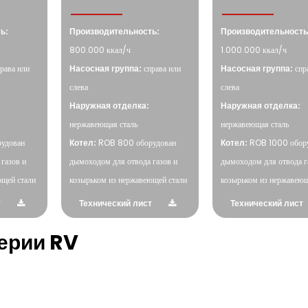
ь:
Производительность:
Производительность
800.000 ккал/ч
1.000.000 ккал/ч
рава или
Насосная группа:
справа или
Насосная группа:
спр
слева
слева
Наружная отделка:
Наружная отделка:
нержавеющая сталь
нержавеющая сталь
удован
Котел:
ROB 800 оборудован
Котел:
ROB 1000 обор
газов и
дымоходом для отвода газов и
дымоходом для отвода г
ющей стали
козырьком из нержавеющей стали
козырьком из нержавеющ
т
Технический лист
Технический лист
ерии RV