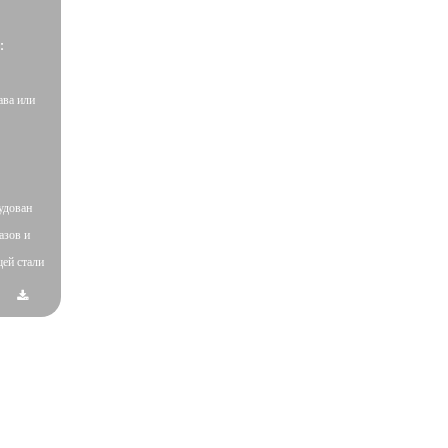
:
ава или
удован
азов и
ей стали