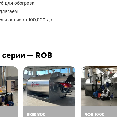
уб для обогрева
едлагаем
льностью от 100,000 до
 серии — ROB
ROB 800
ROB 1000