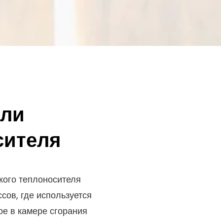
ели
сителя
ого теплоносителя
сов, где используется
ое в камере сгорания