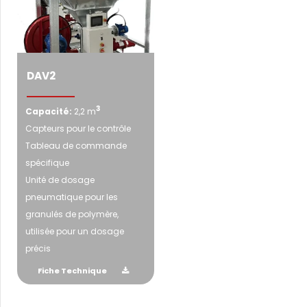
DAV2
3
Capacité:
2,2 m
Capteurs pour le contrôle
Tableau de commande
spécifique
Unité de dosage
pneumatique pour les
granulés de polymère,
utilisée pour un dosage
précis
Fiche Technique