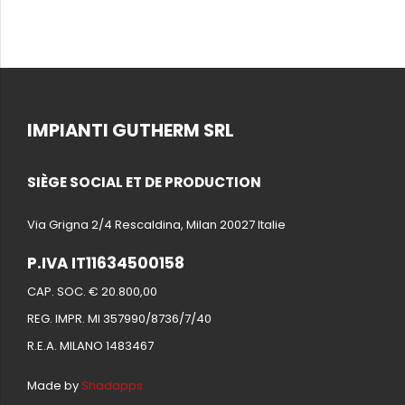
IMPIANTI GUTHERM SRL
SIÈGE SOCIAL ET DE PRODUCTION
Via Grigna 2/4 Rescaldina, Milan 20027 Italie
P.IVA IT11634500158
CAP. SOC. € 20.800,00
REG. IMPR. MI 357990/8736/7/40
R.E.A. MILANO 1483467
Made by
Shadapps