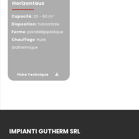
Horizontaux
Capacité:
20 – 60 m³
Disposition:
horizontale
Forme:
parallélépipédique
Chauffage
: Huile
diathermique
Fiche Technique
IMPIANTI GUTHERM SRL