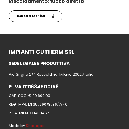
Riscaldamento: fuoco diretto
Scheda tecnica
IMPIANTI GUTHERM SRL
SEDE LEGALE E PRODUTTIVA
Via Grigna 2/4 Rescaldina, Milano 20027 Italia
P.IVA IT11634500158
CAP. SOC. € 20.800,00
REG. IMPR. MI 357990/8736/7/40
R.E.A. MILANO 1483467
Made by
Shadapps