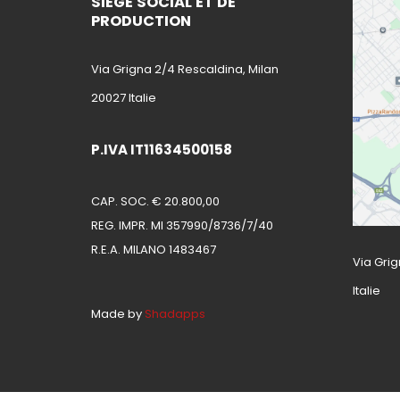
SIÈGE SOCIAL ET DE
PRODUCTION
Via Grigna 2/4 Rescaldina, Milan
20027 Italie
P.IVA IT11634500158
CAP. SOC. € 20.800,00
REG. IMPR. MI 357990/8736/7/40
R.E.A. MILANO 1483467
Via Grig
Italie
Made by
Shadapps