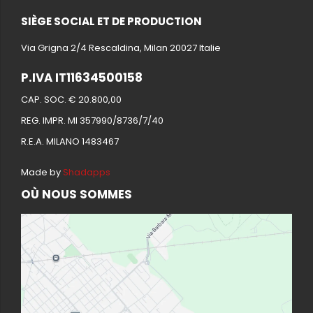
SIÈGE SOCIAL ET DE PRODUCTION
Via Grigna 2/4 Rescaldina, Milan 20027 Italie
P.IVA IT11634500158
CAP. SOC. € 20.800,00
REG. IMPR. MI 357990/8736/7/40
R.E.A. MILANO 1483467
Made by
Shadapps
OÙ NOUS SOMMES