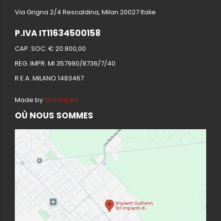
Via Grigna 2/4 Rescaldina, Milan 20027 Italie
P.IVA IT11634500158
CAP. SOC. € 20.800,00
REG. IMPR. MI 357990/8736/7/40
R.E.A. MILANO 1483467
Made by
Shadapps
OÙ NOUS SOMMES